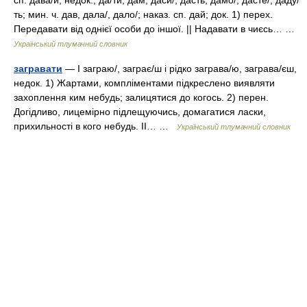
сп. дава/й; недок., да/ти, дам, даси/, дасть; дамо/, дасте/, даду/
ть; мин. ч. дав, дала/, дало/; наказ. сп. дай; док. 1) перех.
Передавати від однієї особи до іншої. || Надавати в чиєсь… …
Український тлумачний словник
загравати
— I заграю/, заграє/ш і рідко заграва/ю, заграва/єш,
недок. 1) Жартами, компліментами підкреслено виявляти
захоплення ким небудь; залицятися до когось. 2) перен.
Догідливо, лицемірно підлещуючись, домагатися ласки,
прихильності в кого небудь. II… …
Український тлумачний словник