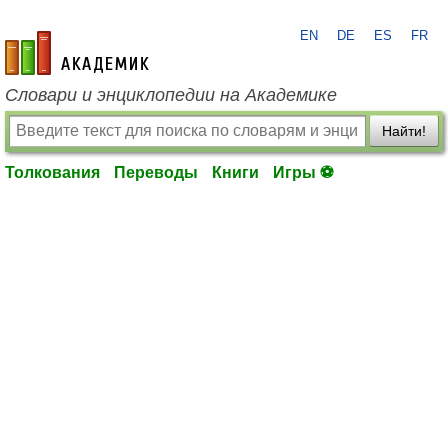
EN
DE
ES
FR
academic.ru
Словари и энциклопедии на Академике
Найти!
Толкования
Переводы
Книги
Игры ⚽