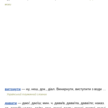
мови
витонути
— ну, неш, док., діал. Винирнути, виступити з води …
Український тлумачний словник
давати
— даю/, дає/ш; мин. ч. дава/в, дава/ла, дава/ло; наказ.