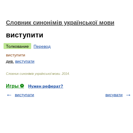
Словник синонімів української мови
виступити
Толкование
Перевод
виступити
див.
виступати
Словник синонімів української мови
.
2014
.
Игры ⚽
Нужен реферат?
виступати
висувати