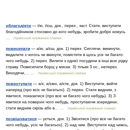
облагодіяти
— і/ю, і/єш, док., перех., заст. Стати, виступити
благодійником стосовно до кого небудь; зробити добро комусь
…
Український тлумачний словник
повисипати
— а/ю, а/єш, док. 1) перех. Сиплячи, викинути,
видалити з чогось чи вкинути, помістити в щось усе чи багато
чого небудь. 2) перех. Вилити з однієї посудини в інші всю рідку
страву. Повисипати борщ у миски. 3) тільки 3 ос., неперех.
Виходячи,… …
Український тлумачний словник
повиступати
— а/є, а/ємо, а/єте, док. 1) Виступити, вийти
наперед (про всіх чи багатьох). 2) перен. Стати видним, з
явитися, показатися (про все чи багато чого небудь). 3) З
явитися на поверхні чого небудь, проступаючи зсередини;
стати видним скрізь або в… …
Український тлумачний словник
позвішуватися
— ується, док. 1) Звіситися (про все чи багато
чого небудь, усіх чи багатьох). 2) над чим. Виступити над чимсь,