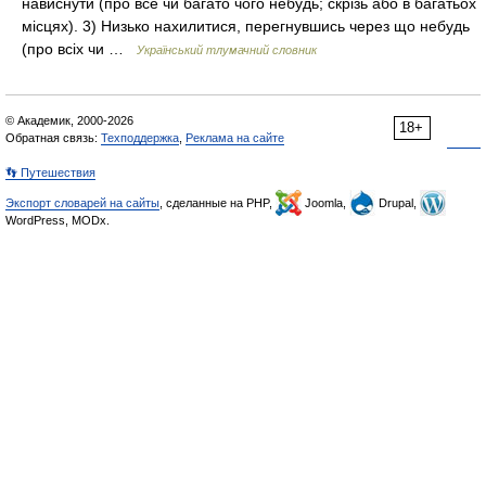
нависнути (про все чи багато чого небудь; скрізь або в багатьох
місцях). 3) Низько нахилитися, перегнувшись через що небудь
(про всіх чи …
Український тлумачний словник
© Академик, 2000-2026
18+
Обратная связь:
Техподдержка
,
Реклама на сайте
👣 Путешествия
Экспорт словарей на сайты
, сделанные на PHP,
Joomla,
Drupal,
WordPress, MODx.