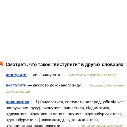
Смотреть что такое "виступити" в других словарях:
виступити
— див. виступати …
Український тлумачний словник
виступити
— дієслово доконаного виду …
Орфографічний словник
української мови
випинатися
— 1) (видаватися, виступати наперед, убік під час
напруження, руху), випнутися, вип ястися, віддиматися,
віддуватися, віддутися, п ястися, пнутися; відстовбурчуватися,
відстовбурчитися (також назад); відкопилюватися,
відкопилитися, закопилюватися,… …
Словник синонімів української